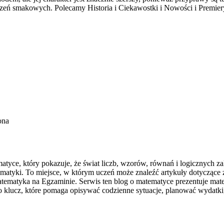
 smakowych. Polecamy Historia i Ciekawostki i Nowości i Premiery
ona
ce, który pokazuje, że świat liczb, wzorów, równań i logicznych zale
ematyki. To miejsce, w którym uczeń może znaleźć artykuły dotycząc
tyka na Egzaminie. Serwis ten blog o matematyce prezentuje matemat
o klucz, które pomaga opisywać codzienne sytuacje, planować wydatki