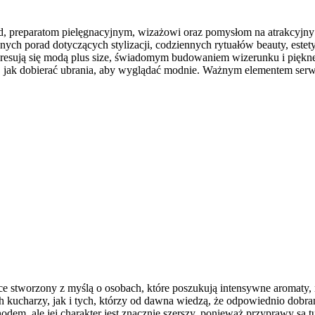
preparatom pielęgnacyjnym, wizażowi oraz pomysłom na atrakcyjny wy
pnych porad dotyczących stylizacji, codziennych rytuałów beauty, est
nteresują się modą plus size, świadomym budowaniem wizerunku i pięk
ego, jak dobierać ubrania, aby wyglądać modnie. Ważnym elementem s
sce stworzony z myślą o osobach, które poszukują intensywne aromaty, n
kucharzy, jak i tych, którzy od dawna wiedzą, że odpowiednio dobran
m, ale jej charakter jest znacznie szerszy, ponieważ przyprawy są tu