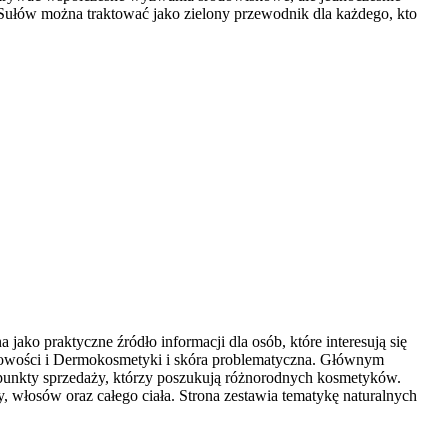
Sułów można traktować jako zielony przewodnik dla każdego, kto
ako praktyczne źródło informacji dla osób, które interesują się
i nowości i Dermokosmetyki i skóra problematyczna. Głównym
punkty sprzedaży, którzy poszukują różnorodnych kosmetyków.
y, włosów oraz całego ciała. Strona zestawia tematykę naturalnych