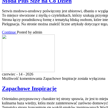
Moda Plus Size na Co Dzień
Serwis modowo-urodowy poświęcony jest ubiorowi, dbaniu o wygląd, 
To miejsce stworzone z myślą o czytelnikach, którzy szukają przystę
Strona łączy poradnikową formę z tematyką bliską osobom, które i
Pielęgnacja. Na stronie można znaleźć liczne artykuły dotyczące t
Continue
Posted by admin
czerwiec - 14 - 2026
Możliwość komentowania
Zapachowe Inspiracje
została wyłączona
Zapachowe Inspiracje
Orientalno-przyprawowy charakter tej strony sprawia, że jest to miej
kulinarna baza wiedzy, która może zainteresować zarówno domowych 
Tematyka strony koncentruje się wokół smaków inspirowanych Wschode