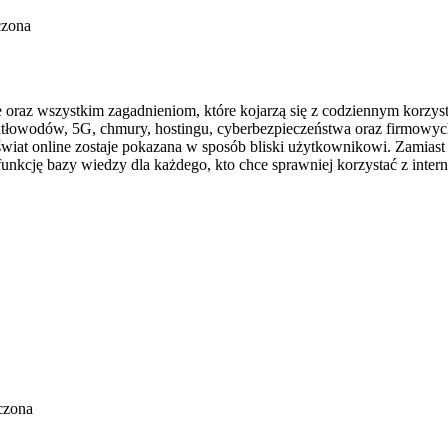
czona
e oraz wszystkim zagadnieniom, które kojarzą się z codziennym korzy
atłowodów, 5G, chmury, hostingu, cyberbezpieczeństwa oraz firmowyc
wiat online zostaje pokazana w sposób bliski użytkownikowi. Zamiast 
nkcję bazy wiedzy dla każdego, kto chce sprawniej korzystać z intern
czona