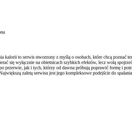
ona
 kalorii to serwis stworzony z myślą o osobach, które chcą poznać tem
erać się wyłącznie na obietnicach szybkich efektów, lecz wolą spojrzeć
o przerwie, jak i tych, którzy od dawna próbują poprawić formę i pot
ajwiększą zaletą serwisu jest jego kompleksowe podejście do spalani