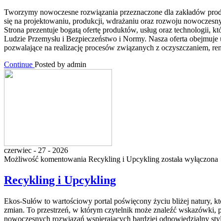
Tworzymy nowoczesne rozwiązania przeznaczone dla zakładów produkc
się na projektowaniu, produkcji, wdrażaniu oraz rozwoju nowoczesn
Strona prezentuje bogatą ofertę produktów, usług oraz technologii,
Ludzie Przemysłu i Bezpieczeństwo i Normy. Nasza oferta obejmuje
pozwalające na realizację procesów związanych z oczyszczaniem, re
Continue
Posted by admin
czerwiec - 27 - 2026
Możliwość komentowania
Recykling i Upcykling
została wyłączona
Recykling i Upcykling
Ekos-Sułów to wartościowy portal poświęcony życiu bliżej natury, 
zmian. To przestrzeń, w którym czytelnik może znaleźć wskazówki, p
nowoczesnych rozwiązań wspierających bardziej odpowiedzialny styl