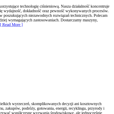
zystujące technologię ciśnieniową. Nasza działalność koncentruje
zy się wydajność, dokładność oraz pewność wykonywanych procesów.
orstw poszukujących niezawodnych rozwiązań technicznych. Polecam
ardziej wymagających zastosowaniach. Dostarczamy maszyny,
 Read More ]
 wielkich wyrzeczeń, skomplikowanych decyzji ani kosztownych
, zakupów, podróży, gotowania, energii, recyklingu, przyrody i
odkrywać współczesne wyzwania środowiskowe, ale jednocześnie