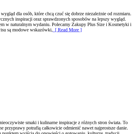
gląd dla osób, które chcą czuć się dobrze niezależnie od rozmiaru.
etycznych inspiracji oraz sprawdzonych sposobów na lepszy wygląd.
nem w naturalnym wydaniu. Polecamy Zakupy Plus Size i Kosmetyki i
erwisu są modowe wskazówki,
[ Read More ]
ieoczywiste smaki i kulinarne inspiracje z różnych stron świata. To
e przyprawy potrafią całkowicie odmienić nawet najprostsze danie.
 punktem wyjścia do opowieści o gotowaniu, kulturze, tradycji,