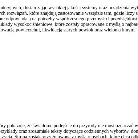
yjnych, dostarczając wysokiej jakości systemy oraz urządzenia wykor
ych rozwiązań, które znajdują zastosowanie wszędzie tam, gdzie lic
 które odpowiadają na potrzeby współczesnego przemysłu i przedsiębi
 układy wysokociśnieniowe, które zostały opracowane z myślą o najb
nowacją powierzchni, likwidacją starych powłok oraz wieloma innymi
[
który pokazuje, że świadome podejście do przyrody nie musi oznaczać
rzykłady oraz zrozumiałe teksty dotyczące codziennych wyborów, domu
 życia. Strona została przygotowana z myślą o osobach, które chcą 